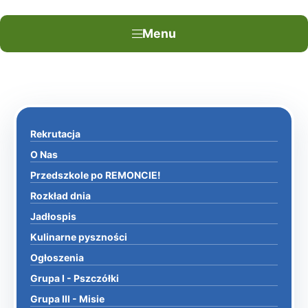
Menu
Rekrutacja
O Nas
Przedszkole po REMONCIE!
Rozkład dnia
Jadłospis
Kulinarne pyszności
Ogłoszenia
Grupa I - Pszczółki
Grupa III - Misie