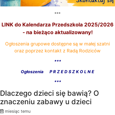
***
LINK do Kalendarza Przedszkola 2025/2026
- na bieżąco aktualizowany!
Ogłoszenia grupowe dostępne są w małej szatni
oraz poprzez kontakt z Radą Rodziców
***
Ogłoszenia P R Z E D S Z K O L N E
***
Dlaczego dzieci się bawią? O
znaczeniu zabawy u dzieci
miesiąc temu