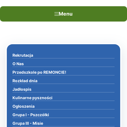
Menu
Rekrutacja
O Nas
Przedszkole po REMONCIE!
Rozkład dnia
Jadłospis
Kulinarne pyszności
Ogłoszenia
Grupa I - Pszczółki
Grupa III - Misie