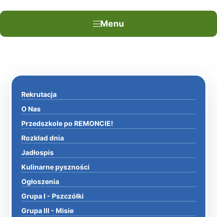
Menu
Rekrutacja
O Nas
Przedszkole po REMONCIE!
Rozkład dnia
Jadłospis
Kulinarne pyszności
Ogłoszenia
Grupa I - Pszczółki
Grupa III - Misie